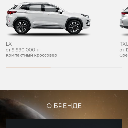
LX
TX
от 9 990 000 тг
от 
Компактный кроссовер
Сре
О БРЕНДЕ