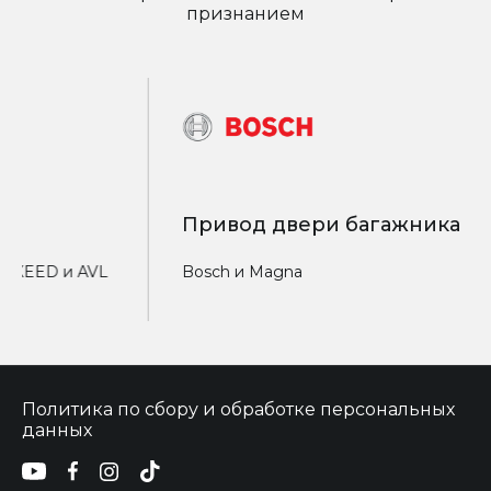
признанием
Привод двери багажника
Элек
Bosch и Magna
Bosch 
Политика по сбору и обработке персональных
данных