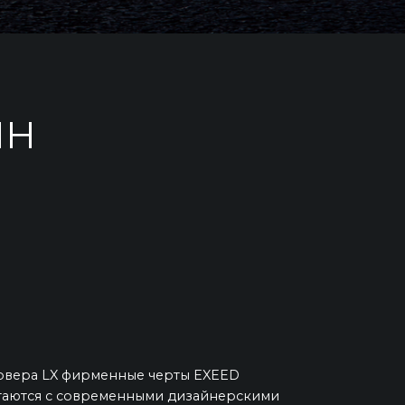
ЙН
овера LX фирменные черты EXEED
таются с современными дизайнерскими