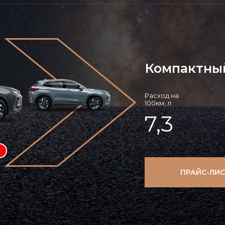
Компактны
Расход на
100км, л
7,3
ПРАЙС-ЛИС