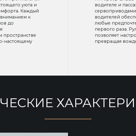
стоящего уюта и
водителе и пасс
омфорта. Каждый
сервоприводами 
 вниманием к
водителей обесп
лов до
любые предпочте
ие
первого раза. Ру
м пространстве
позволяет настр
о-настоящему
превращая вожде
ЧЕСКИЕ ХАРАКТЕР