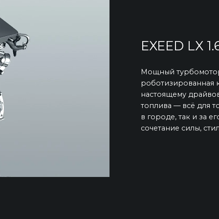
EXEED LX 1.
Мощный турбомотор 1.
роботизированная к
настоящему драйвов
топлива — всё для т
в городе, так и за е
сочетание силы, ст