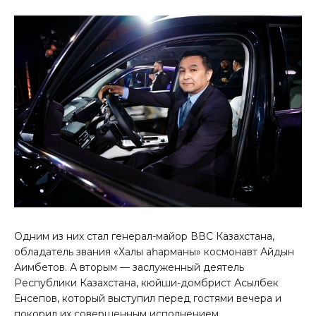
Одним из них стал генерал-майор ВВС Казахстана,
обладатель звания «Халық қаһарманы» космонавт Айдын
Аимбетов. А вторым — заслуженный деятель
Республики Казахстана, кюйши-домбрист Асылбек
Енсепов, который выступил перед гостями вечера и
покорил их совершенным исполнением.