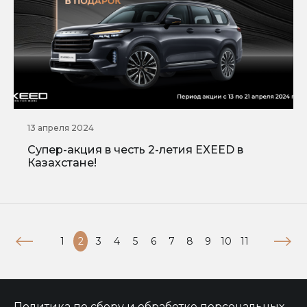
13 апреля 2024
Супер-акция в честь 2-летия EXEED в
Казахстане!
1
2
3
4
5
6
7
8
9
10
11
Политика по сбору и обработке персональных